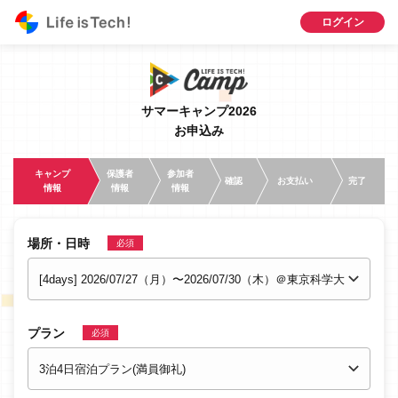
ログイン
サマーキャンプ2026
お申込み
キ
ャ
ン
プ
保
護
者
参
加
者
確認
お支払い
完了
情
報
情
報
情
報
場所・日時
必須
プラン
必須