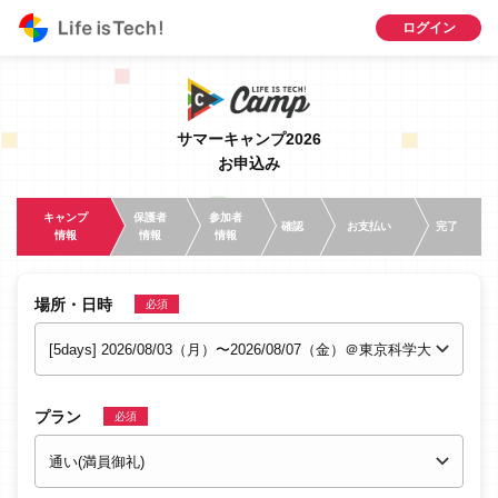
ログイン
サマーキャンプ2026
お申込み
キ
ャ
ン
プ
保
護
者
参
加
者
確認
お支払い
完了
情
報
情
報
情
報
場所・日時
必須
プラン
必須