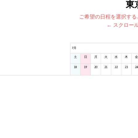
東
ご希望の日程を選択する
← スクロー
7月
土
日
月
火
水
木
金
18
19
20
21
22
23
24