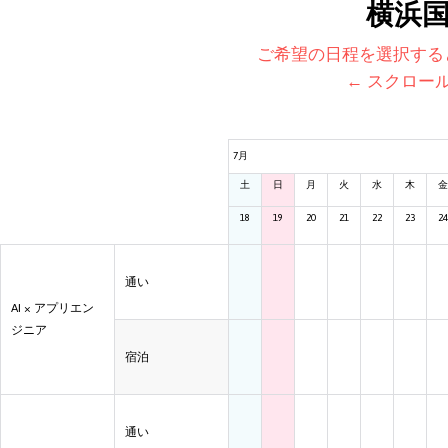
横浜
ご希望の日程を選択する
← スクロー
7月
土
日
月
火
水
木
金
18
19
20
21
22
23
24
通い
AI × アプリエン
ジニア
宿泊
通い