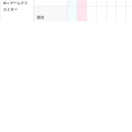
AI × ゲームクリ
エイター
宿泊
通い
AI × ショートフ
ィルム監督
宿泊
通い
AI × マイクラク
リエイター
宿泊
通い