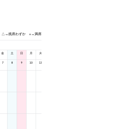
 △→残席わずか ×→満席
金
土
日
月
火
水
木
金
土
日
月
火
水
木
7
8
9
10
11
12
13
14
15
16
17
18
19
20
4 DAYS ◯
4 DAYS ◯
4 DAYS ◯