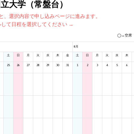
国立大学（常盤台）
と、選択内容で申し込みページに進みます。
ルして日程を選択してください →
◯→空席
8月
土
日
月
火
水
木
金
土
日
月
火
水
木
25
26
27
28
29
30
31
1
2
3
4
5
6