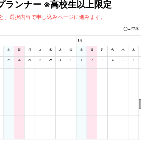
プランナー ※高校生以上限定
と、選択内容で申し込みページに進みます。
◯→空席
8月
土
日
月
火
水
木
金
土
日
月
火
水
木
25
26
27
28
29
30
31
1
2
3
4
5
6