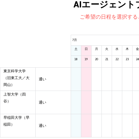
AIエージェント
ご希望の日程を選択する
7月
土
日
月
火
水
木
金
18
19
20
21
22
23
24
東京科学大学
（旧東工大／大
通い
岡山）
上智大学（四
谷）
通い
早稲田大学（早
稲田）
通い