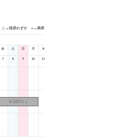
 △→残席わずか ×→満席
金
土
日
月
火
水
木
金
土
日
月
火
水
木
7
8
9
10
11
12
13
14
15
16
17
18
19
20
4 DAYS ×
4 DAYS ×